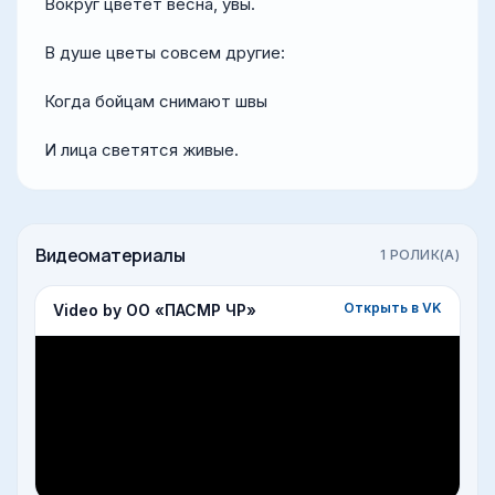
Вокруг цветет весна, увы.
В душе цветы совсем другие:
Когда бойцам снимают швы
И лица светятся живые.
Видеоматериалы
1
РОЛИК(А)
Открыть в VK
Video by ОО «ПАСМР ЧР»